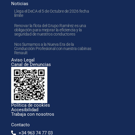
Noticias
Llega el DeCA el 5 de Octubre de 2026 fecha
límite
Renovar la flota del Grupo Ramírez es una
obligación para mejorar la eficiencia y la
seguridad de nuestros conductores
Nos Sumamos a la Nueva Era de la
Conducción Profesional con nuestra cabinas
Renault
Aviso Legal
Canal de Denuncias
Política de cookies
Accesibilidad
Trabaja con nosotros
Contacto
+34 963 74 77 03