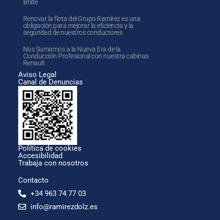
límite
Renovar la flota del Grupo Ramírez es una
obligación para mejorar la eficiencia y la
seguridad de nuestros conductores
Nos Sumamos a la Nueva Era de la
Conducción Profesional con nuestra cabinas
Renault
Aviso Legal
Canal de Denuncias
Política de cookies
Accesibilidad
Trabaja con nosotros
Contacto
+34 963 74 77 03
info@ramirezdolz.es