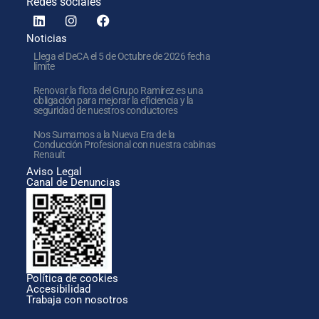
Redes sociales
Noticias
Llega el DeCA el 5 de Octubre de 2026 fecha
límite
Renovar la flota del Grupo Ramírez es una
obligación para mejorar la eficiencia y la
seguridad de nuestros conductores
Nos Sumamos a la Nueva Era de la
Conducción Profesional con nuestra cabinas
Renault
Aviso Legal
Canal de Denuncias
Política de cookies
Accesibilidad
Trabaja con nosotros