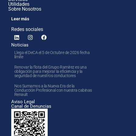
Utilidades
Sobre Nosotros
Leer más
Redes sociales
Noticias
Llega el DeCA el 5 de Octubre de 2026 fecha
límite
Renovar la flota del Grupo Ramírez es una
obligación para mejorar la eficiencia y la
seguridad de nuestros conductores
Nos Sumamos a la Nueva Era de la
Conducción Profesional con nuestra cabinas
Renault
Aviso Legal
Canal de Denuncias