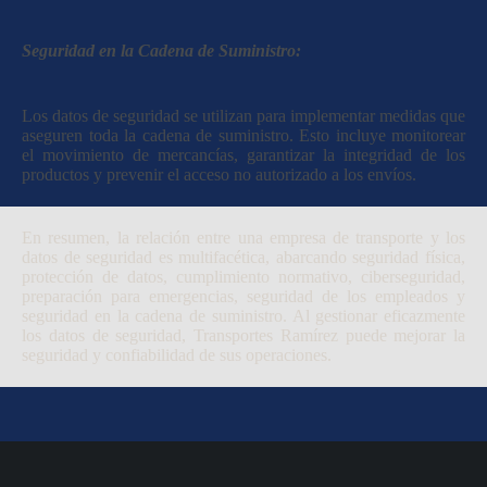
Seguridad en la Cadena de Suministro:
Los datos de seguridad se utilizan para implementar medidas que
aseguren toda la cadena de suministro. Esto incluye monitorear
el movimiento de mercancías, garantizar la integridad de los
productos y prevenir el acceso no autorizado a los envíos.
En resumen, la relación entre una empresa de transporte y los
datos de seguridad es multifacética, abarcando seguridad física,
protección de datos, cumplimiento normativo, ciberseguridad,
preparación para emergencias, seguridad de los empleados y
seguridad en la cadena de suministro. Al gestionar eficazmente
los datos de seguridad, Transportes Ramírez puede mejorar la
seguridad y confiabilidad de sus operaciones.