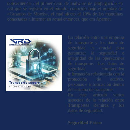
consecuencia del primer caso de malware de propagación en
red que se registró en el mundo, conocido bajo el nombre de
«Gusanos de Morris», el cual afecto al 10% de las maquinas
conectadas a Internet en aquel entonces, que era Aparnet.
La relación entre una empresa
de transporte y los datos de
seguridad es crucial para
garantizar la seguridad e
integridad de las operaciones
de transporte. Los datos de
seguridad comprenden
información relacionada con la
protección de activos,
personas e información dentro
del sistema de transporte.
En este artículo varios
aspectos de la relación entre
Transportes Ramírez y los
datos de seguridad:
Seguridad Física: