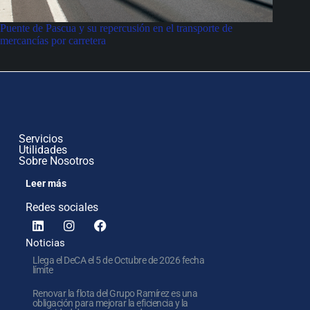
Puente de Pascua y su repercusión en el transporte de
mercancías por carretera
Servicios
Utilidades
Sobre Nosotros
Leer más
Redes sociales
Noticias
Llega el DeCA el 5 de Octubre de 2026 fecha
límite
Renovar la flota del Grupo Ramírez es una
obligación para mejorar la eficiencia y la