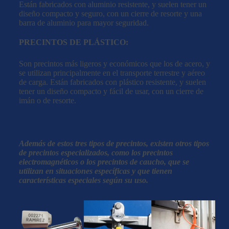
Están fabricados con aluminio resistente, y suelen tener un
diseño compacto y seguro, con un cierre de resorte y una
barra de aluminio para mayor seguridad.
PRECINTOS DE PLÁSTICO:
Son precintos más ligeros y económicos que los de acero, y
se utilizan principalmente en el transporte terrestre y aéreo
de carga. Están fabricados con plástico resistente, y suelen
tener un diseño compacto y fácil de usar, con un cierre de
imán o de resorte.
Además de estos tres tipos de precintos, existen otros tipos
de precintos especializados, como los precintos
electromagnéticos o los precintos de caucho, que se
utilizan en situaciones específicas y que tienen
características especiales según su uso.