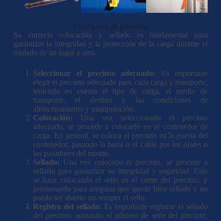
Colocación de precintos
Su correcta colocación y sellado es fundamental para
garantizar la integridad y la protección de la carga durante el
traslado de un lugar a otro.
Seleccionar el precinto adecuado:
Es importante
elegir el precinto adecuado para cada carga y transporte,
teniendo en cuenta el tipo de carga, el medio de
transporte, el destino y las condiciones de
almacenamiento y manipulación.
Colocación:
Una vez seleccionado el precinto
adecuado, se procede a colocarlo en el contenedor de
carga. En general, se coloca el precinto en la puerta del
contenedor, pasando la barra o el cable por los ojales o
los pasadores del mismo.
Sellado:
Una vez colocado el precinto, se procede a
sellarlo para garantizar su integridad y seguridad. Esto
se hace colocando el sello en el cierre del precinto, y
presionando para asegurar que quede bien sellado y no
pueda ser abierto sin romper el sello.
Registro del sellado:
Es importante registrar el sellado
del precinto, anotando el número de serie del precinto,