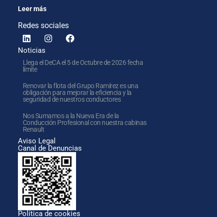
Leer más
Redes sociales
Noticias
Llega el DeCA el 5 de Octubre de 2026 fecha
límite
Renovar la flota del Grupo Ramírez es una
obligación para mejorar la eficiencia y la
seguridad de nuestros conductores
Nos Sumamos a la Nueva Era de la
Conducción Profesional con nuestra cabinas
Renault
Aviso Legal
Canal de Denuncias
Política de cookies